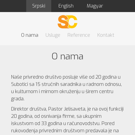
Srpski
English
Magyar
O nama
Usluge
Reference
Kontakt
O nama
Naše privredno društvo posluje više od 20 godina u
Subotici sa 15 stručnih saradnika u radnom odnosu,
u kulturnom i mirnom okruženju u širem centru
grada.
Direktor društva, Pastor Jelisaveta, je na ovoj funkciji
20 godina, od osnivanja firme, sa ukupnim
iskustvom od 33 godina u računovodstvu. Pored
rukovođenja privrednim društvom predavala je na