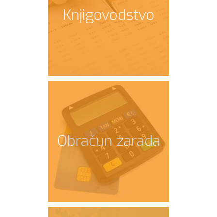
Knjigovodstvo
Obračun zarada