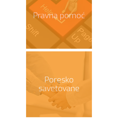
Pravna pomoć
Poresko
savetovane