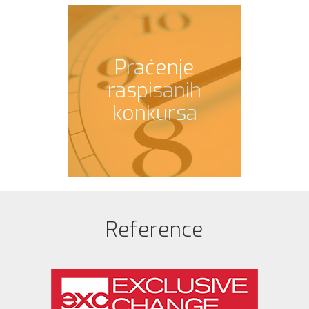
Praćenje
raspisanih
konkursa
Reference