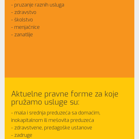
pruzanje raznih usluga
zdravstvo
školstvo
menjačnice
zanatlije
Aktuelne pravne forme za koje
pružamo usluge su:
mala i srednja preduzeća sa domaćim,
inokapitalnom ili mešovita preduzeća
zdravstvene, predagoške ustanove
zadruge