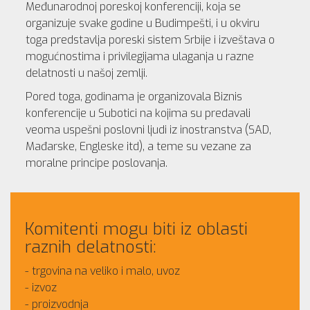
Međunarodnoj poreskoj konferenciji, koja se
organizuje svake godine u Budimpešti, i u okviru
toga predstavlja poreski sistem Srbije i izveštava o
mogućnostima i privilegijama ulaganja u razne
delatnosti u našoj zemlji.
Pored toga, godinama je organizovala Biznis
konferencije u Subotici na kojima su predavali
veoma uspešni poslovni ljudi iz inostranstva (SAD,
Mađarske, Engleske itd), a teme su vezane za
moralne principe poslovanja.
Komitenti mogu biti iz oblasti
raznih delatnosti:
trgovina na veliko i malo, uvoz
izvoz
proizvodnja